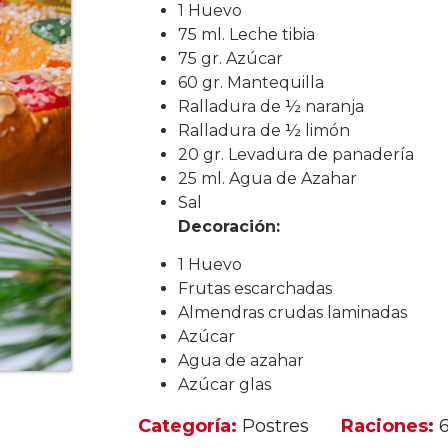
1 Huevo
75 ml. Leche tibia
75 gr. Azúcar
60 gr. Mantequilla
Ralladura de ½ naranja
Ralladura de ½ limón
20 gr. Levadura de panadería
25 ml. Agua de Azahar
Sal
Decoración:
1 Huevo
Frutas escarchadas
Almendras crudas laminadas
Azúcar
Agua de azahar
Azúcar glas
Categoría:
Postres
Raciones: