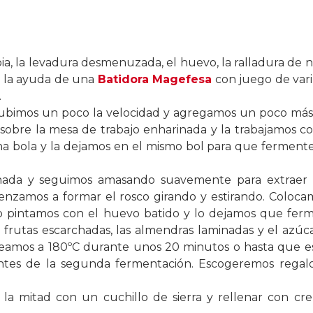
bia, la levadura desmenuzada, el huevo, la ralladura de n
n la ayuda de una
Batidora Magefesa
con juego de var
.
bimos un poco la velocidad y agregamos un poco más 
 sobre la mesa de trabajo enharinada y la trabajamos c
a bola y la dejamos en el mismo bol para que ferment
nada y seguimos amasando suavemente para extraer e
zamos a formar el rosco girando y estirando. Colocam
lo pintamos con el huevo batido y lo dejamos que fer
frutas escarchadas, las almendras laminadas y el azú
amos a 180ºC durante unos 20 minutos o hasta que es
antes de la segunda fermentación. Escogeremos regalos
 la mitad con un cuchillo de sierra y rellenar con cr