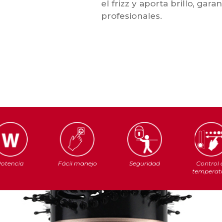
el frizz y aporta brillo, gar
profesionales.
otencia
Fácil manejo
Seguridad
Control 
temperat