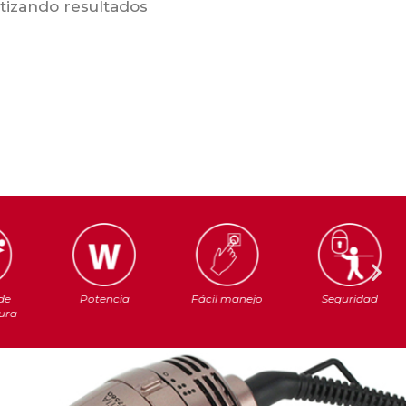
antizando resultados
de
Potencia
Fácil manejo
Seguridad
ura