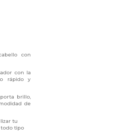
cabello con
cador con la
do rápido y
orta brillo,
omodidad de
izar tu
todo tipo