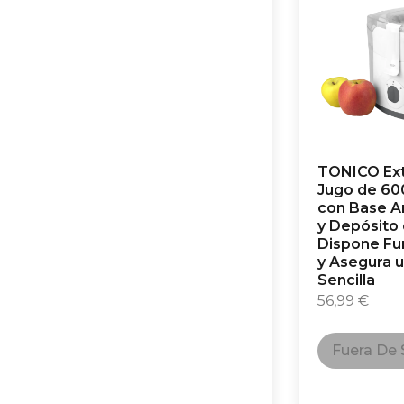
TONICO Ext
Jugo de 60
con Base An
y Depósito 
Dispone Fu
y Asegura 
Sencilla
56,99
€
Fuera De 