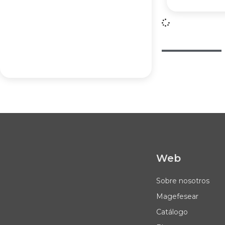
Web
Sobre nosotros
Magefesear
Catálogo