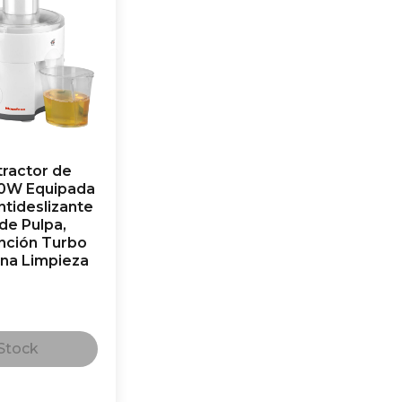
ractor de
0W Equipada
tideslizante
de Pulpa,
nción Turbo
una Limpieza
Stock