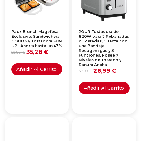
Pack Brunch Magefesa
JOUR Tostadora de
Exclusivo: Sandwichera
820W para 2 Rebanadas
GOUDA y Tostadora SUN
o Tostadas, Cuenta con
UP | Ahorra hasta un 43%
una Bandeja
Recogemigas y 3
35,28
€
52,98
€
Funciones, Posee 7
Niveles de Tostado y
Ranura Ancha
Añadir Al Carrito
28,99
€
37,99
€
Añadir Al Carrito