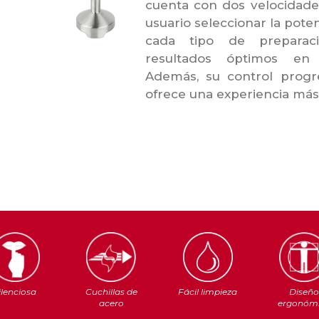
cuenta con dos velocidade
usuario seleccionar la pote
cada tipo de preparaci
resultados óptimos en
Además, su control progr
ofrece una experiencia más
ilenciosa
Cuchillas de
Fácil limpieza
Diseñ
acero
ergonóm