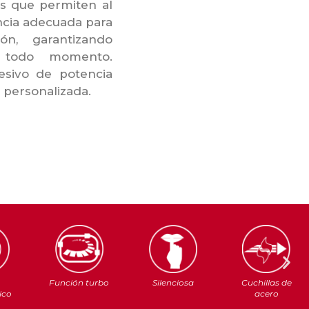
s que permiten al
ncia adecuada para
ón, garantizando
 todo momento.
esivo de potencia
 personalizada.
o
Función turbo
Silenciosa
Cuchillas de
ico
acero