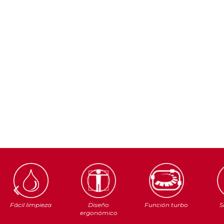
Fácil limpieza
Diseño
Función turbo
S
ergonómico