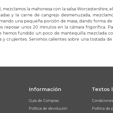
, mezclamos la mahonesa con la salsa Worcestershire, el
icadas y la carne de cangrejo desmenuzada, mezclam
mando una pequeña porción de masa, dando forma de
 reposar unos 20 minutos en la cámara frigorífica. P
e hemos fundido un poco de mantequilla mezclada con
y crujientes. Servimos calientes sobre una tostada d
Información
Textos 
Guía de Compras
Condicione
Política de devolución
Política de 