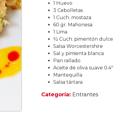
1 Huevo
3 Cebolletas
1 Cuch. mostaza
60 gr. Mahonesa
1 Lima
½ Cuch. pimentón dulce
Salsa Worcestershire
Sal y pimienta blanca
Pan rallado
Aceite de oliva suave 0.4º
Mantequilla
Salsa tártara
Categoría:
Entrantes