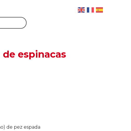
o de espinacas
uno) de pez espada