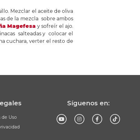
llo. Mezclar el aceite de oliva
adas de la mezcla sobre ambos
ña Magefesa
y sofreír el ajo.
pinacas salteadas y colocar el
a cuchara, verter el resto de
legales
Síguenos en:
s de Uso
privacidad
Enviar