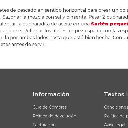
letes de pescado en sentido horizontal para crear un bolsi
. Sazonar la mezcla con sal y pimienta. Pasar 2 cuchar
 Calentar la cucharadita de aceite en una
Sartén peque
landarse. Rellenar los filetes de pez espada con las es
rrilla por ambos lados hasta que esté bien hecho. Con un
letes antes de servir.
Información
Textos 
Guía de Compras
Condicione
Política de devolución
Política de 
Facturación
Aviso legal