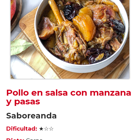
Pollo en salsa con manzana
y pasas
Saboreanda
Dificultad:
★☆☆