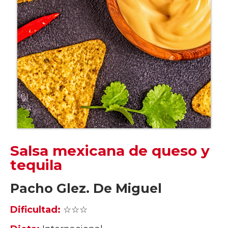
Salsa mexicana de queso y
tequila
Pacho Glez. De Miguel
Dificultad:
☆☆☆