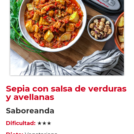
Sepia con salsa de verduras
y avellanas
Saboreanda
Dificultad:
★★★