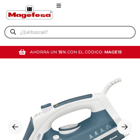
AHORRA UN
15%
CON EL CÓDIGO:
MAGE15