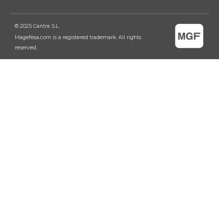
© 2025 Cantra S.L.
Magefesa.com is a registered trademark. All rights
reserved.