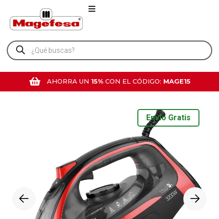
AHORRA UN
15%
CON EL CÓDIGO:
MAGE15
Envío Gratis