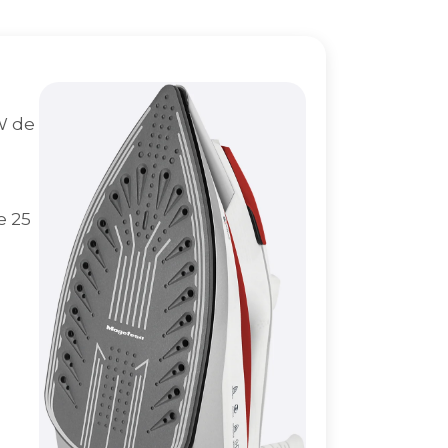
W de
e 25