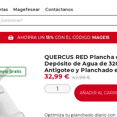
etas
Magefesear
Contáctanos
AHORRA UN
15%
CON EL CÓDIGO:
MAGE15
QUERCUS RED Plancha d
Depósito de Agua de 32
Antigoteo y Planchado 
nvío Gratis
32,99
€
42,99
€
AÑADIR AL CARR
Optimiza tu planchado diario con