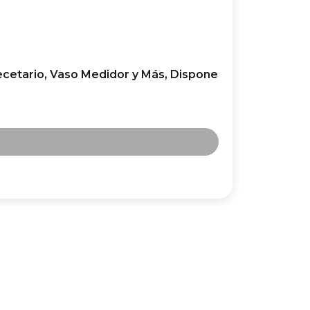
cetario, Vaso Medidor y Más, Dispone
SUISSE B
Asas Frí
31,99
€
2
Añadir 