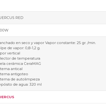
UERCUS RED
500W
anchado en seco y vapor Vapor constante: 25 gr. /min.
lpe de vapor: 0,8-1,2 g.
por vertical
lector de temperatura
ela cerámica CeraMAG
stema antical
stema antigoteo
stema de autolimpieza
pósito de agua: 320 ml
UERCUS