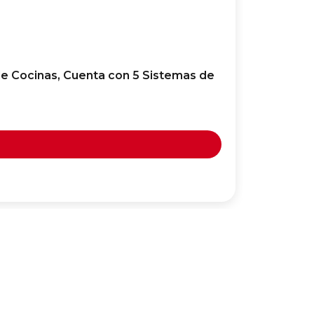
de Cocinas, Cuenta con 5 Sistemas de
ONIX Set
Antidesl
29,99
€
Añadir 