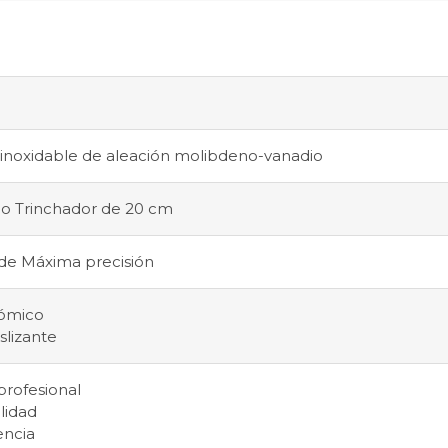
inoxidable de aleación molibdeno-vanadio
lo Trinchador de 20 cm
de Máxima precisión
ómico
slizante
profesional
lidad
encia