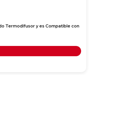
ndo Termodifusor y es Compatible con
ALBACETE
Resisten
11,99
€
Añadir 