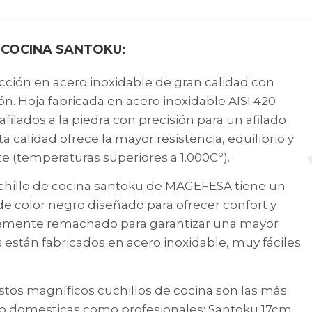
 COCINA SANTOKU:
ón en acero inoxidable de gran calidad con
n. Hoja fabricada en acero inoxidable AISI 420
ilados a la piedra con precisión para un afilado
ta calidad ofrece la mayor resistencia, equilibrio y
e (temperaturas superiores a 1.000Cº).
llo de cocina santoku de MAGEFESA tiene un
 color negro diseñado para ofrecer confort y
iplemente remachado para garantizar una mayor
 están fabricados en acero inoxidable, muy fáciles
os magníficos cuchillos de cocina son las más
anto domesticas como profesionales: Santoku 17cm.