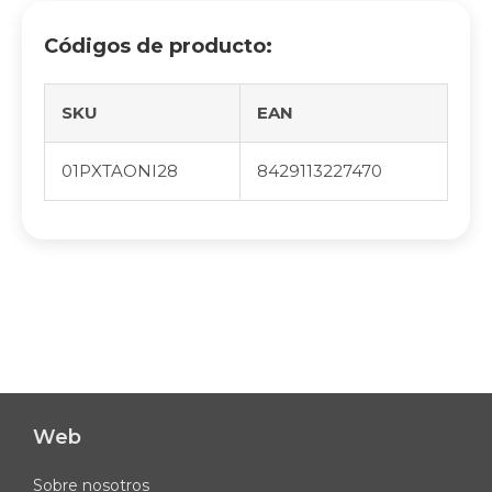
Códigos de producto:
SKU
EAN
01PXTAONI28
8429113227470
Web
Sobre nosotros