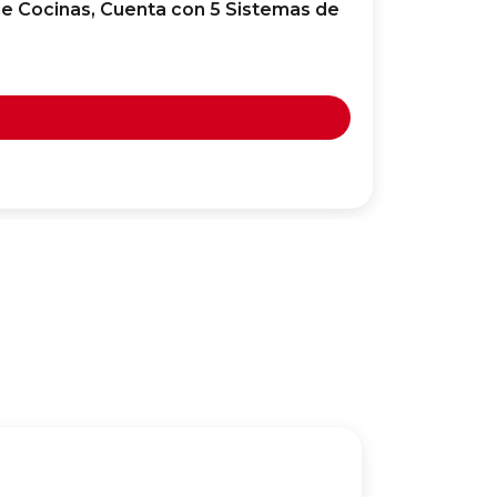
de Cocinas, Cuenta con 5 Sistemas de
VERSATIL
Difusor 
26,99
€
Fuera 