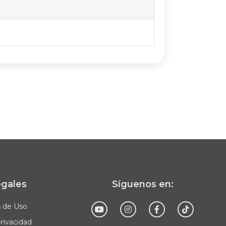
egales
Síguenos en:
s de Uso
privacidad