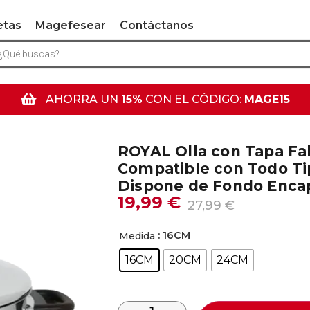
etas
Magefesear
Contáctanos
AHORRA UN
15%
CON EL CÓDIGO:
MAGE15
ROYAL Olla con Tapa Fab
Compatible con Todo Ti
Dispone de Fondo Enca
19,99
€
27,99
€
: 16CM
Medida
16CM
20CM
24CM