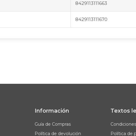
8429113111663
8429113111670
Información
Textos l
Guía de Compras
Condicione
Política de devolución
Política de 