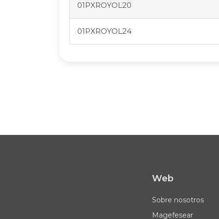
01PXROYOL20
01PXROYOL24
Web
Sobre nosotros
Magefesear