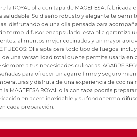
la ROYAL olla con tapa de MAGEFESA, fabricada en 
na saludable. Su diseño robusto y elegante te permi
as, disfrutando de una olla pensada para acompaña
o termo-difusor encapsulado, esta olla garantiza 
cientes, alimentos mejor cocinados y un mayor apro
FUEGOS: Olla apta para todo tipo de fuegos, incluye
a de una versatilidad total que te permite usarla en
e siempre a tus necesidades culinarias. AGARRE SEG
señadas para ofrecer un agarre firme y seguro mient
temperaturas y disfruta de una experiencia de cocin
on la MAGEFESA ROYAL olla con tapa podrás preparar 
ricación en acero inoxidable y su fondo termo-dif
 en cada preparación.