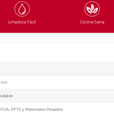
Limpieza Fácil
Cocina Sana
4 cm.
xidable
PFOA, PFTE y Materiales Pesados