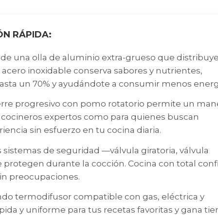
ÓN RÁPIDA:
 una olla de aluminio extra-grueso que distribuye
e acero inoxidable conserva sabores y nutrientes,
hasta un 70% y ayudándote a consumir menos energ
rre progresivo con pomo rotatorio permite un man
ra cocineros expertos como para quienes buscan
encia sin esfuerzo en tu cocina diaria.
istemas de seguridad —válvula giratoria, válvula
e protegen durante la cocción. Cocina con total conf
sin preocupaciones.
o termodifusor compatible con gas, eléctrica y
pida y uniforme para tus recetas favoritas y gana t