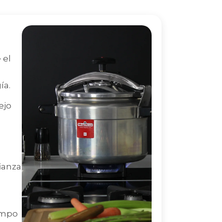
 el
ía.
ejo
ianza
iempo