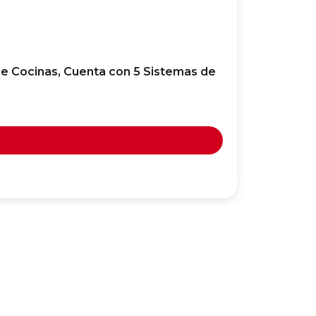
de Cocinas, Cuenta con 5 Sistemas de
PRACTIKA
Cualquie
70,99
€
Ver Op