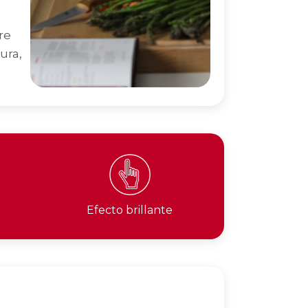
re
ura,
Efecto brillante