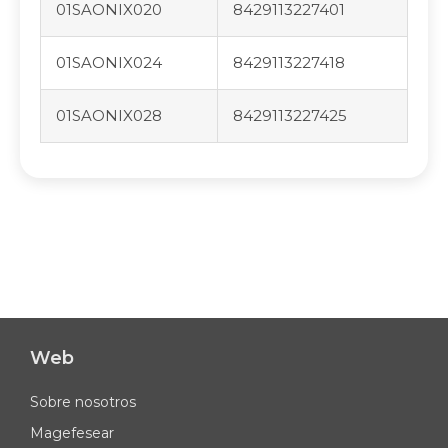
01SAONIX020
8429113227401
01SAONIX024
8429113227418
01SAONIX028
8429113227425
Web
Sobre nosotros
Magefesear