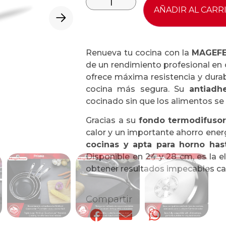
AÑADIR AL CARR
Renueva tu cocina con la
MAGEFE
de un rendimiento profesional en 
ofrece máxima resistencia y durab
cocina más segura. Su
antiadh
cocinado sin que los alimentos se 
Gracias a su
fondo termodifusor 
calor y un importante ahorro ene
cocinas y apta para horno has
Disponible en 24 y 28 cm, es la e
obtener resultados impecables ca
Compartir