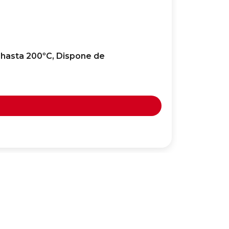
 hasta 200ºC, Dispone de
GENOVA C
Ergonóm
35,99
€
Ver Op