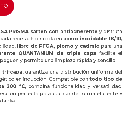
ITO
SA PRISMA sartén con antiadherente
y disfruta
cada receta. Fabricada en
acero inoxidable 18/10,
ilidad,
libre de PFOA, plomo y cadmio
para una
erente QUANTANIUM de triple capa
facilita el
peguen y permite una limpieza rápida y sencilla.
tri-capa,
garantiza una distribución uniforme del
rgético en inducción. Compatible con
todo tipo de
ta 200 ºC,
combina funcionalidad y versatilidad.
lección perfecta para cocinar de forma eficiente y
da día.