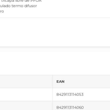
 tricapa libre de PFOA
lado termo difusor
ro
EAN
8429113114053
8429113114060