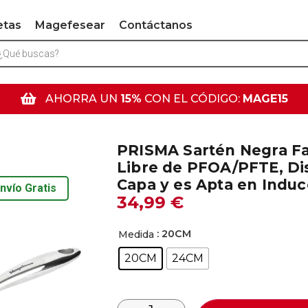
etas
Magefesear
Contáctanos
AHORRA UN
15%
CON EL CÓDIGO:
MAGE15
PRISMA Sartén Negra Fab
Libre de PFOA/PFTE, Di
Capa y es Apta en Induc
nvío Gratis
34,99
€
: 20CM
Medida
20CM
24CM